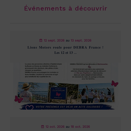
Événements à découvrir
12 sept. 2026
au
13 sept. 2026
𝐋𝐢𝐨𝐧𝐬 𝐌𝐨𝐭𝐨𝐫𝐬 𝐫𝐨𝐮𝐥𝐞 𝐩𝐨𝐮𝐫 𝐃𝐄𝐁𝐑𝐀 𝐅𝐫𝐚𝐧𝐜𝐞 !
𝐋𝐞𝐬 𝟏𝟐 𝐞𝐭 𝟏𝟑 ...
12 oct. 2026
au
18 oct. 2026