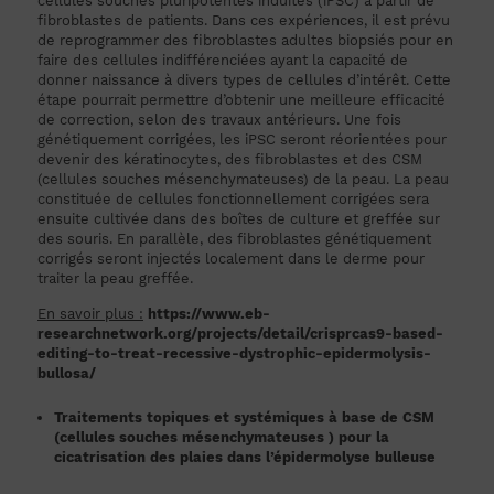
cellules souches pluripotentes induites (iPSC) à partir de
fibroblastes de patients. Dans ces expériences, il est prévu
de reprogrammer des fibroblastes adultes biopsiés pour en
faire des cellules indifférenciées ayant la capacité de
donner naissance à divers types de cellules d’intérêt. Cette
étape pourrait permettre d’obtenir une meilleure efficacité
de correction, selon des travaux antérieurs. Une fois
génétiquement corrigées, les iPSC seront réorientées pour
devenir des kératinocytes, des fibroblastes et des CSM
(cellules souches mésenchymateuses) de la peau. La peau
constituée de cellules fonctionnellement corrigées sera
ensuite cultivée dans des boîtes de culture et greffée sur
des souris. En parallèle, des fibroblastes génétiquement
corrigés seront injectés localement dans le derme pour
traiter la peau greffée.
En savoir plus :
https://www.eb-
researchnetwork.org/projects/detail/crisprcas9-based-
editing-to-treat-recessive-dystrophic-epidermolysis-
bullosa/
Traitements topiques et systémiques à base de CSM
(cellules souches mésenchymateuses ) pour la
cicatrisation des plaies dans l’épidermolyse bulleuse