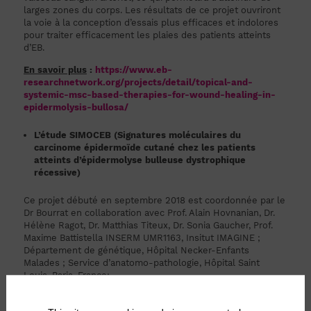
larges zones du corps. Les résultats de ce projet ouvriront
la voie à la conception d’essais plus efficaces et indolores
pour traiter efficacement les plaies des patients atteints
d’EB.
En savoir plus
:
https://www.eb-
researchnetwork.org/projects/detail/topical-and-
systemic-msc-based-therapies-for-wound-healing-in-
epidermolysis-bullosa/
L’étude SIMOCEB (Signatures moléculaires du
carcinome épidermoïde cutané chez les patients
atteints d’épidermolyse bulleuse dystrophique
récessive)
Ce projet débuté en septembre 2018 est coordonnée par le
Dr Bourrat en collaboration avec Prof. Alain Hovnanian, Dr.
Hélène Ragot, Dr. Matthias Titeux, Dr. Sonia Gaucher, Prof.
Maxime Battistella INSERM UMR1163, Insitut IMAGINE ;
Département de génétique, Hôpital Necker-Enfants
Malades ; Service d’anatomo-pathologie, Hôpital Saint
Louis, Paris, France;
Budget du projet
: 325 000 €