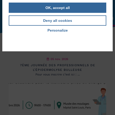
LA BOUTIQUE
OCTOBRE !
A vos agendas ! Cette année la campagne de
OK, accept all
sensibilisation à l’EB se ...
Deny all cookies
Personalize
Privacy policy
05 nov. 2026
7ÈME JOURNÉE DES PROFESSIONNELS DE
L’ÉPIDERMOLYSE BULLEUSE
Pour vous inscrire c’est ici : ...