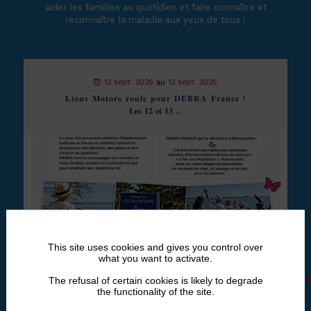
aider les familles au quotidien et faire connaître et
reconnaître la maladie aux yeux de tous !
12 sept. 2026
au
13 sept. 2026
𝐋𝐢𝐨𝐧𝐬 𝐌𝐨𝐭𝐨𝐫𝐬 𝐫𝐨𝐮𝐥𝐞 𝐩𝐨𝐮𝐫 𝐃𝐄𝐁𝐑𝐀 𝐅𝐫𝐚𝐧𝐜𝐞 !
𝐋𝐞𝐬 𝟏𝟐 𝐞𝐭 𝟏𝟑 ...
This site uses cookies and gives you control over
what you want to activate.
12 oct. 2026
au
18 oct. 2026
The refusal of certain cookies is likely to degrade
the functionality of the site.
CAMPAGNE DE SENSIBILISATION « DÉVOILE
TES COUTURES POUR L’EB » DU 12 AU 18