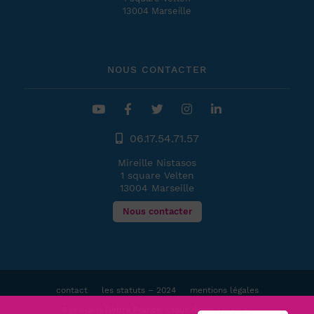
13004 Marseille
NOUS CONTACTER
06.17.54.71.57
Mireille Nistasos
1 square Velten
13004 Marseille
Nous contacter
contact
les statuts – 2024
mentions légales
Debra France - tous droits réservés
© 2010-2026