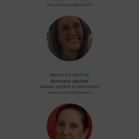
dan-philip.youx@debra.fr
Marie EPINETTE
Secrétaire adjointe
Mission GUÉRIR et RAYONNER
marie.epinette@debra.fr