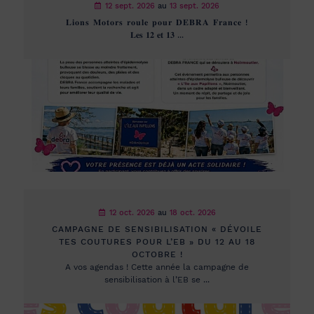
12 sept. 2026
au
13 sept. 2026
𝐋𝐢𝐨𝐧𝐬 𝐌𝐨𝐭𝐨𝐫𝐬 𝐫𝐨𝐮𝐥𝐞 𝐩𝐨𝐮𝐫 𝐃𝐄𝐁𝐑𝐀 𝐅𝐫𝐚𝐧𝐜𝐞 !
𝐋𝐞𝐬 𝟏𝟐 𝐞𝐭 𝟏𝟑 ...
12 oct. 2026
au
18 oct. 2026
CAMPAGNE DE SENSIBILISATION « DÉVOILE
TES COUTURES POUR L’EB » DU 12 AU 18
OCTOBRE !
A vos agendas ! Cette année la campagne de
sensibilisation à l’EB se ...