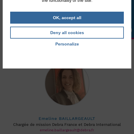
the functionality of the site.
Administratrice
LA BOUTIQUE
Mission AIDER
sylvaine.rousse@debra.fr
OK, accept all
Deny all cookies
Membres hors conseil d’administration
Personalize
Privacy policy
Emeline BAILLARGEAULT
Chargée de mission Debra France et Debra International
emeline.baillargeault@debra.fr