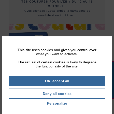
TES COUTURES POUR L’EB » DU 12 AU 18
OCTOBRE !
A vos agendas ! Cette année la campagne de
sensibilisation à l’EB se ...
This site uses cookies and gives you control over
what you want to activate.
The refusal of certain cookies is likely to degrade
the functionality of the site.
LA BOUTIQUE
Les derniers articles
OK, accept all
Deny all cookies
Personalize
Privacy policy