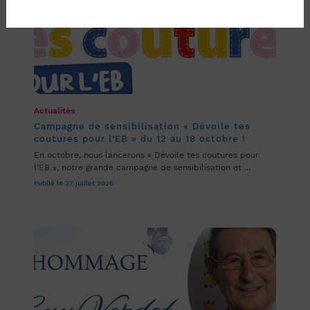
Actualités
Campagne de sensibilisation « Dévoile tes
coutures pour l’EB » du 12 au 18 octobre !
En octobre, nous lancerons « Dévoile tes coutures pour
l’EB », notre grande campagne de sensibilisation et ...
Publié le 27 juillet 2026