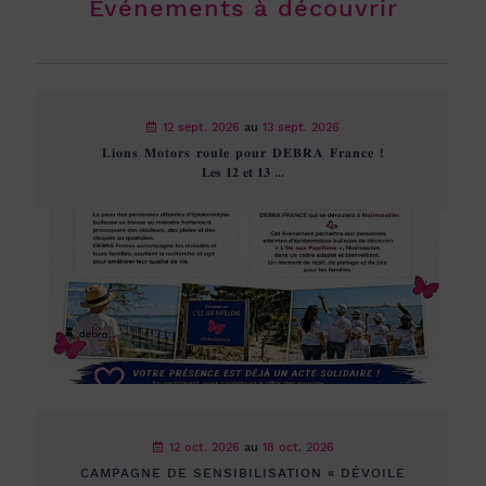
Événements à découvrir
12 sept. 2026
au
13 sept. 2026
𝐋𝐢𝐨𝐧𝐬 𝐌𝐨𝐭𝐨𝐫𝐬 𝐫𝐨𝐮𝐥𝐞 𝐩𝐨𝐮𝐫 𝐃𝐄𝐁𝐑𝐀 𝐅𝐫𝐚𝐧𝐜𝐞 !
𝐋𝐞𝐬 𝟏𝟐 𝐞𝐭 𝟏𝟑 ...
12 oct. 2026
au
18 oct. 2026
CAMPAGNE DE SENSIBILISATION « DÉVOILE