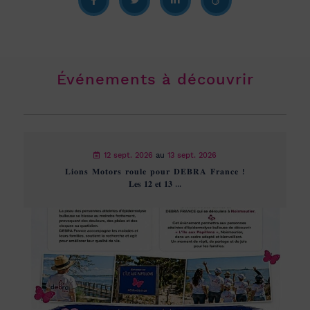
Événements à découvrir
12 sept. 2026
au
13 sept. 2026
𝐋𝐢𝐨𝐧𝐬 𝐌𝐨𝐭𝐨𝐫𝐬 𝐫𝐨𝐮𝐥𝐞 𝐩𝐨𝐮𝐫 𝐃𝐄𝐁𝐑𝐀 𝐅𝐫𝐚𝐧𝐜𝐞 !
𝐋𝐞𝐬 𝟏𝟐 𝐞𝐭 𝟏𝟑 ...