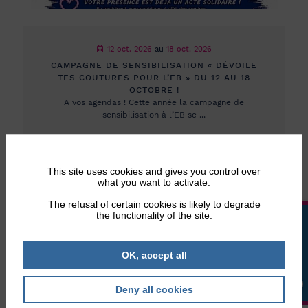
12 oct. 2026
au
18 oct. 2026
CAMPAGNE DE SENSIBILISATION « DÉVOILE
TES COUTURES POUR L’EB » DU 12 AU 18
OCTOBRE !
A vos agendas ! Cette année la campagne de
sensibilisation à l’EB se ...
This site uses cookies and gives you control over
what you want to activate.
The refusal of certain cookies is likely to degrade
the functionality of the site.
LA BOUTIQUE
OK, accept all
Les derniers articles
Deny all cookies