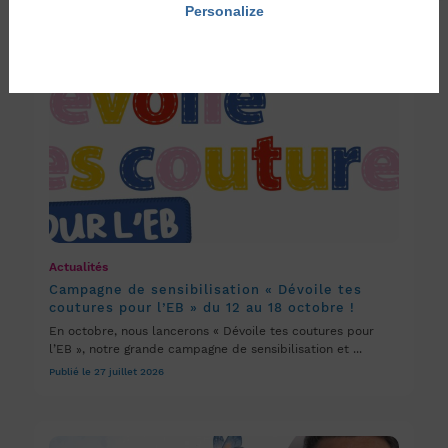
Personalize
Privacy policy
Actualités
Campagne de sensibilisation « Dévoile tes
coutures pour l’EB » du 12 au 18 octobre !
En octobre, nous lancerons « Dévoile tes coutures pour
l’EB », notre grande campagne de sensibilisation et ...
Publié le 27 juillet 2026