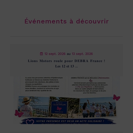
Événements à découvrir
12 sept. 2026
au
13 sept. 2026
𝐋𝐢𝐨𝐧𝐬 𝐌𝐨𝐭𝐨𝐫𝐬 𝐫𝐨𝐮𝐥𝐞 𝐩𝐨𝐮𝐫 𝐃𝐄𝐁𝐑𝐀 𝐅𝐫𝐚𝐧𝐜𝐞 !
𝐋𝐞𝐬 𝟏𝟐 𝐞𝐭 𝟏𝟑 ...