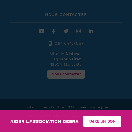
NOUS CONTACTER
06.17.54.71.57
Mireille Nistasos
1 square Velten
13004 Marseille
Nous contacter
contact
les statuts – 2024
mentions légales
Debra France - tous droits réservés
© 2010-2026
AIDER L'ASSOCIATION DEBRA
FAIRE UN DON