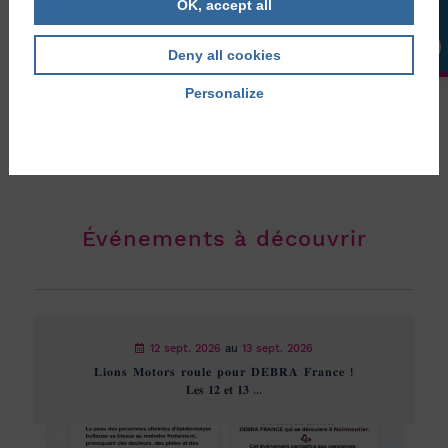
OK, accept all
Le magazine
,
Publications
Deny all cookies
Debra info 94
Le Debra Info numéro 94 vous attend ! Le Debra Info n° 94
Personalize
est déjà arrivé dans certaines de vos boîtes aux ...
Privacy policy
Publié le 29 juin 2026
Événements à découvrir
12 sept. 2026
au
13 sept. 2026
𝐋𝐢𝐨𝐧𝐬 𝐌𝐨𝐭𝐨𝐫𝐬 𝐫𝐨𝐮𝐥𝐞 𝐩𝐨𝐮𝐫 𝐃𝐄𝐁𝐑𝐀 𝐅𝐫𝐚𝐧𝐜𝐞 !
𝐋𝐞𝐬 𝟏𝟐 𝐞𝐭 𝟏𝟑 ...