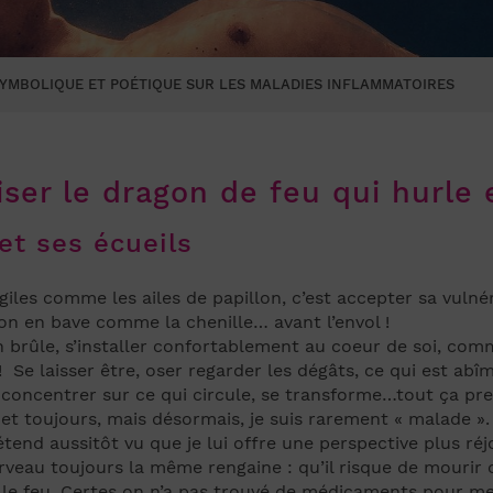
YMBOLIQUE ET POÉTIQUE SUR LES MALADIES INFLAMMATOIRES
er le dragon de feu qui hurle 
et ses écueils
giles comme les ailes de papillon, c’est accepter sa vulné
on en bave comme la chenille… avant l’envol !
 brûle, s’installer confortablement au coeur de soi, comm
! Se laisser être, oser regarder les dégâts, ce qui est abî
se concentrer sur ce qui circule, se transforme…tout ça pr
et toujours, mais désormais, je suis rarement « malade ».
étend aussitôt vu que je lui offre une perspective plus ré
veau toujours la même rengaine : qu’il risque de mourir ou
dre le feu. Certes on n’a pas trouvé de médicaments pour m