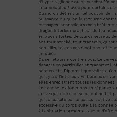
d’hyper-vigilance ou de surchauffe par
inflammables ? avec pour certains d’e
Quand on détient un tel pouvoir de « me
puissance ou qu’on la retourne contre 
messages inconscients mais brûlants de
dragon intérieur cracheur de feu hélas !
émotions fortes, de lourds secrets, d
ont tout stocké, tout transmis, questio
non-dits, toutes ces émotions retenue
enfouies.
Ça se retourne contre nous. Le cerveau 
dangers en particulier et transmet l’i
père en fils. Diplomatique valise qu’on 
qu’il y a à l’intérieur. En bonnes serva
elles enregistrent toutes les données, 
enclenche les fonctions en réponse au
arrive que notre cerveau, qui ne fait p
qu’il a suscité par le passé. Il activ
excessive du corps suite à la donnée ori
à la situation présente. Risque d’affole