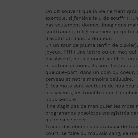
On dit souvent que la vie ne tient qu’à 
exemple, si j’enlève le u de souffrir, il 
pas seulement donner. Imaginons mainte
souffrance», religieusement perpétué d
d’évolution dans la douleur.
En un tour de plume (enfin de clavier
joyeux. Pfff ! Une lettre ou un mot q
paralysent, nous clouent au lit ou en
et autour de nous. Ils sont les bons e
quelque-part, dans un coin du coeur, 
cerveau et notre mémoire cellulaire.
Si les mots sont vecteurs de nos peurs
les saveurs, les tonalités que l’on ch
nous semble !
Il ne s’agit pas de manipuler les mots n
programmes obsolètes enregistrés dans 
qu’on va se créer.
Tracer des chemins neuronaux de traver
court, se faire du mauvais sang, se ron