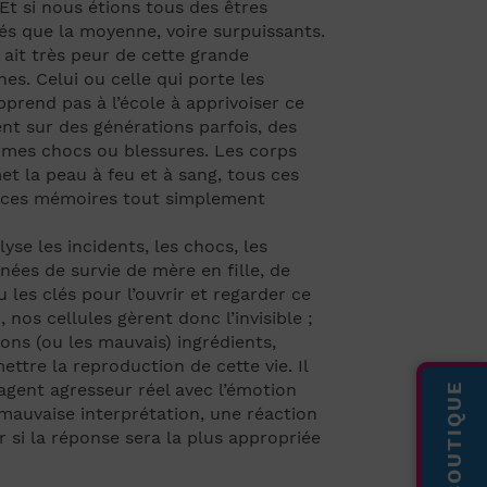
Et si nous étions tous des êtres
és que la moyenne, voire surpuissants.
 ait très peur de cette grande
s. Celui ou celle qui porte les
prend pas à l’école à apprivoiser ce
ient sur des générations parfois, des
ormes chocs ou blessures. Les corps
et la peau à feu et à sang, tous ces
ou ces mémoires tout simplement
se les incidents, les chocs, les
nées de survie de mère en fille, de
u les clés pour l’ouvrir et regarder ce
, nos cellules gèrent donc l’invisible ;
bons (ou les mauvais) ingrédients,
tre la reproduction de cette vie. Il
’agent agresseur réel avec l’émotion
LA BOUTIQUE
 mauvaise interprétation, une réaction
er si la réponse sera la plus appropriée