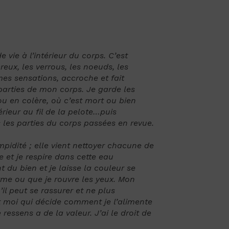
vie à l’intérieur du corps. C’est
creux, les verrous, les noeuds, les
 mes
sensations, accroche et fait
arties de mon corps. Je garde les
 ou en colère, où c’est mort ou bien
érieur au fil de la pelote…puis
es les parties du corps passées en revue.
impidité ; elle vient nettoyer chacune de
 et je respire dans cette eau
nt du bien et
je laisse la couleur se
rme ou que je rouvre les yeux. Mon
l peut se rassurer et ne plus
st moi qui décide comment je l’alimente
ressens a de la valeur. J’ai le droit de