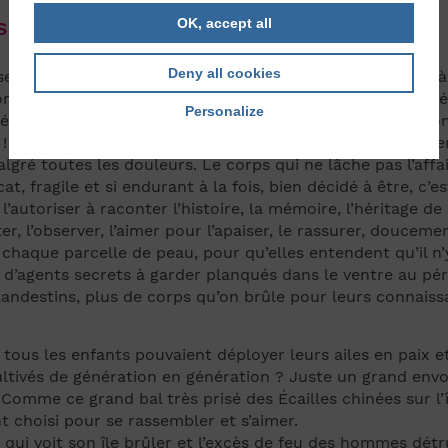
sser circuler l’eau
OK, accept all
Deny all cookies
use) pour un enfant, c’est comme apprendre chaque jour à
avec les autres peut entraîner une inflammation, une éco
Personalize
dénoncer l’incendiaire puisque c’est une protéine aux ab
 Face à ce vide de sens, ce manque impossible à combler, 
lgré toutes les douleurs. Le corps qui ne lâche pas l’affa
, fragile et si endurant à la fois, bien décidé à être, c’
, l’autoriser à raconter l’histoire, la mémoire, l’héritage d
ter, l’observer, l’aimer pour l’apaiser, le rassurer, douce
haque parcelle de peau, pour qu’elles entendent qu’il n’y 
s d’agents secrets à garder planqués dans le ventre au péri
andestins, plus de corps qu’on brûle pour leurs connaiss
tous les enfants pouvaient déployer leurs ailes en paix et e
cultivés de génération en génération ? Juste un grand envol 
omme ce grand bal très prisé des Écailles chinées sur l’î
t choisi pour se rassembler et s’aimer.
qui voit son île brûler et l’excès de feu des hommes détru