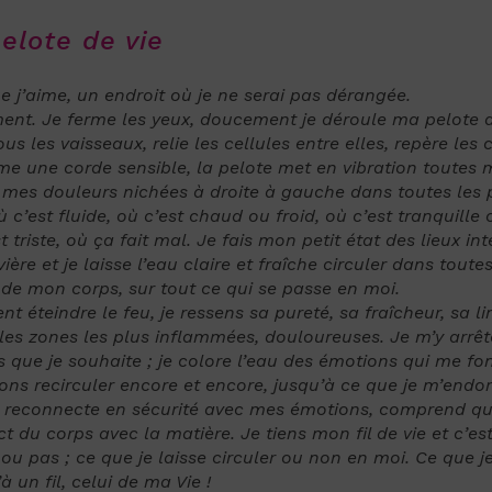
elote de vie
e j’aime, un endroit où je ne serai pas dérangée.
ent. Je ferme les yeux, doucement je déroule ma pelote de 
ous les
vaisseaux, relie les cellules entre elles, repère les 
me une corde sensible, la pelote met en vibration toutes
mes douleurs nichées à droite à gauche dans toutes les p
où c’est fluide, où c’est chaud ou froid, où c’est tranquille
t triste, où ça fait mal. Je fais mon petit
état des lieux int
vière et je laisse l’eau claire et fraîche circuler dans tout
r de mon corps, sur tout ce qui se passe en moi.
t éteindre le feu, je ressens sa pureté, sa fraîcheur, sa l
r les zones
les plus inflammées, douloureuses. Je m’y arrête
rs que je souhaite ; je colore l’eau des émotions qui me fo
ns recirculer encore et encore, jusqu’à ce que je m’endo
 reconnecte en sécurité avec mes émotions, comprend qu’i
t du corps avec la matière. Je tiens mon fil de
vie et c’e
u pas ; ce que je laisse circuler ou non en moi. Ce que je 
à un fil, celui de ma Vie !