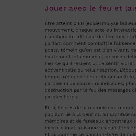
Jouer avec le feu et lai
Être atteint d’EB (epidermolyse bulle
mouvement, chaque acte ou interaction 
franchement, difficile de dénicher et 
parfait, comment combattre l’absence !
poste, témoin qu’on est bien vivant, ma
hautement inflammable, ce corps délicat
nier ce qu’il ressent … Le sentir vibrer
activent telle ou telle réaction. L’écou
bonne fréquence pour chaque cellule, c
paroles ni de souvenirs indicibles, plu
destruction par le feu des messages cl
paroles libres.
Et si, libérés de la mémoire du monde, 
papillon lié à la peur ou au sacrifice 
mémoires et de fardeaux ancestraux ! C
micro-climat frais que les papillons on
Et si…comme ce papillon-tigre de nuit 