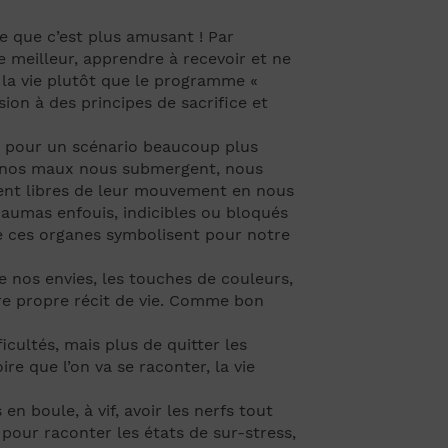
rce que c’est plus amusant ! Par
r le meilleur, apprendre à recevoir et ne
 la vie plutôt que le programme «
ion à des principes de sacrifice et
ve pour un scénario beaucoup plus
nd nos maux nous submergent, nous
tent libres de leur mouvement en nous
raumas enfouis, indicibles ou bloqués
ue ces organes symbolisent pour notre
e nos envies, les touches de couleurs,
otre propre récit de vie. Comme bon
ficultés, mais plus de quitter les
re que l’on va se raconter, la vie
 boule, à vif, avoir les nerfs tout
 pour raconter les états de sur-stress,