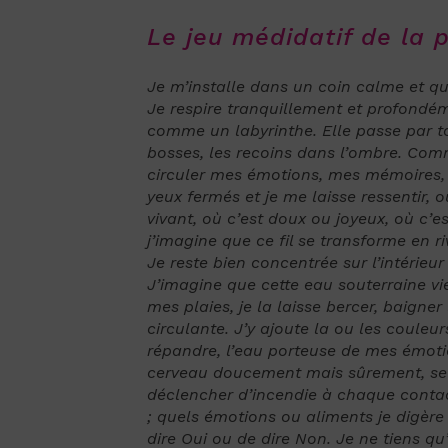
Le jeu médidatif de la p
Je m’installe dans un coin calme et qu
Je respire tranquillement et profondém
comme un labyrinthe. Elle passe par t
bosses, les recoins dans l’ombre. Com
circuler mes émotions, mes mémoires, 
yeux fermés et je me laisse
ressentir, 
vivant, où c’est doux ou joyeux, où c’es
j’imagine que ce fil se transforme en ri
Je reste bien concentrée sur l’intérieu
J’imagine que cette eau souterraine vien
mes plaies, je la laisse bercer, baigne
circulante. J’y ajoute la ou les couleu
répandre, l’eau porteuse de mes émotio
cerveau doucement mais
sûrement, se
déclencher d’incendie à chaque contac
; quels émotions ou aliments je digère o
dire Oui ou de dire Non. Je ne tiens qu’