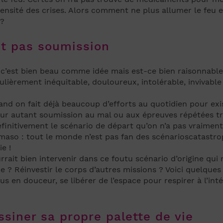
ntensité des crises. Alors comment ne plus allumer le feu
 ?
st pas soumission
 c’est bien beau comme idée mais est-ce bien raisonnable
ulièrement inéquitable, douloureux, intolérable, invivable
nd on fait déjà beaucoup d’efforts au quotidien pour exis
our autant soumission au mal ou aux épreuves répétées tra
finitivement le scénario de départ qu’on n’a pas vraiment ch
maso : tout le monde n’est pas fan des scénarioscatastro
e !
it bien intervenir dans ce foutu scénario d’origine qui n
e ? Réinvestir le corps d’autres missions ? Voici quelqu
us en douceur, se libérer de l’espace pour respirer à l’in
essiner sa propre palette de vie