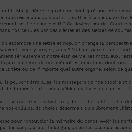
un fil ! Moi je décrète qu’elle ne tient qu’à une lettre pa
ne nous reste plus qu’à s’offrir : s’offrir à la vie ou s’offri
nant souffrir sans ses ff ? Ça devient sourir ! Sourire à
ans nos cellules par des siècles et des siècles de soumiss
), on escamote une lettre et hop, on change la perspecti
ui sauvent…vous y croyez, vous ? Moi oui, parce que qua
tament sérieusement notre élan de vie, les mots, eux, res
t loyaux porteurs de nos mémoires, émotions, douleurs, t
de la tête ou de n’importe quel autre organe, selon ce q
, ils peuvent être aussi les messagers de nos espoirs et d
oisit de donner à notre vécu, véhicules libres de conter n
i de se raconter des histoires, de nier la réalité ou les dif
nos cellules, de choisir désormais plus librement l’histoi
se pour renouveler la mémoire du corps. Avoir les nerfs en
ger les sangs, brûler la langue, ça en fait des expressions