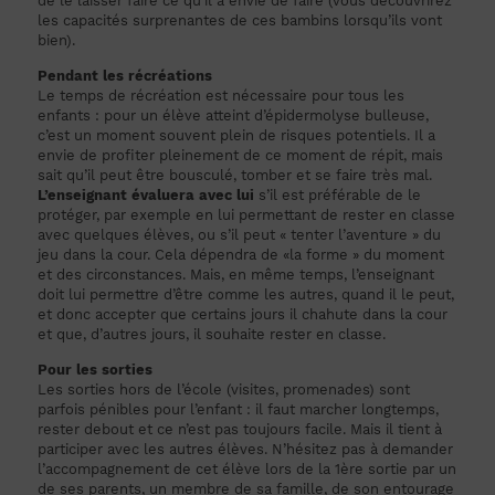
de le laisser faire ce qu’il a envie de faire (vous découvrirez
les capacités surprenantes de ces bambins lorsqu’ils vont
bien).
Pendant les récréations
Le temps de récréation est nécessaire pour tous les
enfants : pour un élève atteint d’épidermolyse bulleuse,
c’est un moment souvent plein de risques potentiels. Il a
envie de profiter pleinement de ce moment de répit, mais
sait qu’il peut être bousculé, tomber et se faire très mal.
L’enseignant évaluera avec lui
s’il est préférable de le
protéger, par exemple en lui permettant de rester en classe
avec quelques élèves, ou s’il peut « tenter l’aventure » du
jeu dans la cour. Cela dépendra de «la forme » du moment
et des circonstances. Mais, en même temps, l’enseignant
doit lui permettre d’être comme les autres, quand il le peut,
et donc accepter que certains jours il chahute dans la cour
et que, d’autres jours, il souhaite rester en classe.
Pour les sorties
Les sorties hors de l’école (visites, promenades) sont
parfois pénibles pour l’enfant : il faut marcher longtemps,
rester debout et ce n’est pas toujours facile. Mais il tient à
participer avec les autres élèves. N’hésitez pas à demander
l’accompagnement de cet élève lors de la 1ère sortie par un
de ses parents, un membre de sa famille, de son entourage