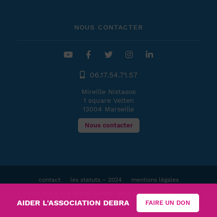
NOUS CONTACTER
06.17.54.71.57
Mireille Nistasos
1 square Velten
13004 Marseille
Nous contacter
contact
les statuts – 2024
mentions légales
Debra France - tous droits réservés
© 2010-2026
AIDER L'ASSOCIATION DEBRA
FAIRE UN DON