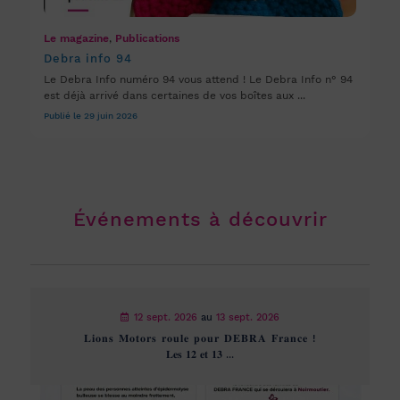
Le magazine
,
Publications
Debra info 94
Le Debra Info numéro 94 vous attend ! Le Debra Info n° 94
est déjà arrivé dans certaines de vos boîtes aux ...
Publié le 29 juin 2026
Événements à découvrir
12 sept. 2026
au
13 sept. 2026
𝐋𝐢𝐨𝐧𝐬 𝐌𝐨𝐭𝐨𝐫𝐬 𝐫𝐨𝐮𝐥𝐞 𝐩𝐨𝐮𝐫 𝐃𝐄𝐁𝐑𝐀 𝐅𝐫𝐚𝐧𝐜𝐞 !
𝐋𝐞𝐬 𝟏𝟐 𝐞𝐭 𝟏𝟑 ...