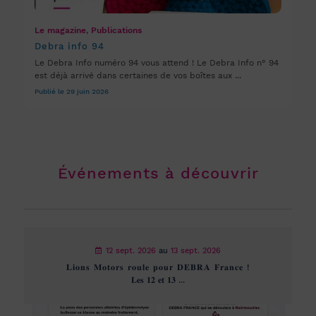
Le magazine
,
Publications
Debra info 94
Le Debra Info numéro 94 vous attend ! Le Debra Info n° 94
est déjà arrivé dans certaines de vos boîtes aux ...
Publié le 29 juin 2026
Événements à découvrir
12 sept. 2026
au
13 sept. 2026
𝐋𝐢𝐨𝐧𝐬 𝐌𝐨𝐭𝐨𝐫𝐬 𝐫𝐨𝐮𝐥𝐞 𝐩𝐨𝐮𝐫 𝐃𝐄𝐁𝐑𝐀 𝐅𝐫𝐚𝐧𝐜𝐞 !
𝐋𝐞𝐬 𝟏𝟐 𝐞𝐭 𝟏𝟑 ...