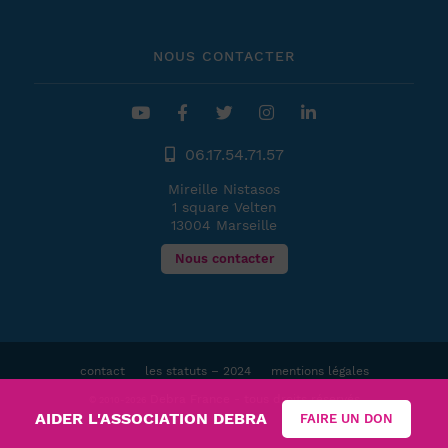
NOUS CONTACTER
06.17.54.71.57
Mireille Nistasos
1 square Velten
13004 Marseille
Nous contacter
contact
les statuts – 2024
mentions légales
Debra France - tous droits réservés
© 2010-2026
AIDER L'ASSOCIATION DEBRA
FAIRE UN DON