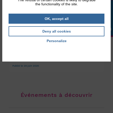
The refusal of certain cookies is likely to degrade
the functionality of the site.
LA BOUTIQUE
OK, accept all
Deny all cookies
Personalize
Le magazine
,
Publications
Privacy policy
Debra info 94
Le Debra Info numéro 94 vous attend ! Le Debra Info n° 94
est déjà arrivé dans certaines de vos boîtes aux ...
Publié le 29 juin 2026
Événements à découvrir