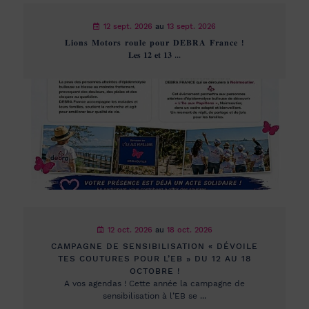
12 sept. 2026
au
13 sept. 2026
𝐋𝐢𝐨𝐧𝐬 𝐌𝐨𝐭𝐨𝐫𝐬 𝐫𝐨𝐮𝐥𝐞 𝐩𝐨𝐮𝐫 𝐃𝐄𝐁𝐑𝐀 𝐅𝐫𝐚𝐧𝐜𝐞 !
𝐋𝐞𝐬 𝟏𝟐 𝐞𝐭 𝟏𝟑 ...
12 oct. 2026
au
18 oct. 2026
CAMPAGNE DE SENSIBILISATION « DÉVOILE
TES COUTURES POUR L’EB » DU 12 AU 18
OCTOBRE !
A vos agendas ! Cette année la campagne de
sensibilisation à l’EB se ...