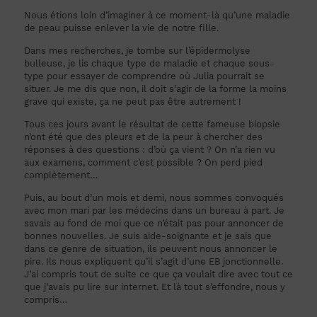
Nous étions loin d’imaginer à ce moment-là qu’une maladie
de peau puisse enlever la vie de notre fille.
Dans mes recherches, je tombe sur l’épidermolyse
bulleuse, je lis chaque type de maladie et chaque sous-
type pour essayer de comprendre où Julia pourrait se
situer. Je me dis que non, il doit s’agir de la forme la moins
grave qui existe, ça ne peut pas être autrement !
Tous ces jours avant le résultat de cette fameuse biopsie
n’ont été que des pleurs et de la peur à chercher des
réponses à des questions : d’où ça vient ? On n’a rien vu
aux examens, comment c’est possible ? On perd pied
complètement…
Puis, au bout d’un mois et demi, nous sommes convoqués
avec mon mari par les médecins dans un bureau à part. Je
savais au fond de moi que ce n’était pas pour annoncer de
bonnes nouvelles. Je suis aide-soignante et je sais que
dans ce genre de situation, ils peuvent nous annoncer le
pire. Ils nous expliquent qu’il s’agit d’une EB jonctionnelle.
J’ai compris tout de suite ce que ça voulait dire avec tout ce
que j’avais pu lire sur internet. Et là tout s’effondre, nous y
compris…