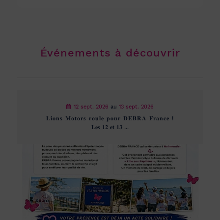
Événements à découvrir
12 sept. 2026
au
13 sept. 2026
𝐋𝐢𝐨𝐧𝐬 𝐌𝐨𝐭𝐨𝐫𝐬 𝐫𝐨𝐮𝐥𝐞 𝐩𝐨𝐮𝐫 𝐃𝐄𝐁𝐑𝐀 𝐅𝐫𝐚𝐧𝐜𝐞 !
𝐋𝐞𝐬 𝟏𝟐 𝐞𝐭 𝟏𝟑 ...