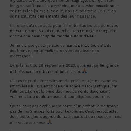
Il y aurait tant à dire que mon témoignage, bien qu’il soit
long, ne suffit pas. La psychologue du service passait nous
voir tous les jours ; avec elle, nous avons travaillé sur les
soins palliatifs des enfants dès leur naissance.
La force qu’a eue Julia pour affronter toutes ces épreuves
du haut de ses 5 mois et demi et son courage exemplaire
ont touché beaucoup de monde autour d’elle !
Je ne dis pas ça car je suis sa maman, mais les enfants
souffrant de cette maladie doivent soulever des
montagnes !
Dans la nuit du 28 septembre 2023, Julia est partie, grande
et forte, sans médicament pour l’aider.
Elle avait perdu énormément de poids et 3 jours avant les
infirmières lui avaient posé une sonde naso-gastrique, car
l’alimentation et la prise des médicaments devenaient
vraiment trop douloureuses et compliquées pour elle.
On ne peut pas expliquer la perte d’un enfant, je ne trouve
pas de mots assez forts pour l’exprimer, c’est inexplicable.
Julia est toujours auprès de nous, partout où nous sommes,
elle veille sur nous.