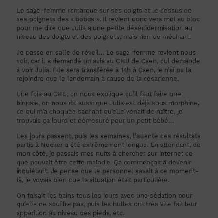
Le sage-femme remarque sur ses doigts et le dessus de
ses poignets des « bobos ». Il revient donc vers moi au bloc
pour me dire que Julia a une petite désépidermisation au
niveau des doigts et des poignets, mais rien de méchant.
Je passe en salle de réveil… Le sage-femme revient nous
voir, car il a demandé un avis au CHU de Caen, qui demande
à voir Julia. Elle sera transférée à 14h à Caen, je n’ai pu la
rejoindre que le lendemain à cause de la césarienne.
Une fois au CHU, on nous explique qu’il faut faire une
biopsie, on nous dit aussi que Julia est déjà sous morphine,
ce qui m’a choquée sachant qu’elle venait de naître, je
trouvais ça lourd et démesuré pour un petit bébé…
Les jours passent, puis les semaines, l’attente des résultats
partis à Necker a été extrêmement longue. En attendant, de
mon côté, je passais mes nuits à chercher sur internet ce
que pouvait être cette maladie. Ça commençait à devenir
inquiétant. Je pense que le personnel savait à ce moment-
là, je voyais bien que la situation était particulière.
On faisait les bains tous les jours avec une sédation pour
qu’elle ne souffre pas, puis les bulles ont très vite fait leur
apparition au niveau des pieds, etc.