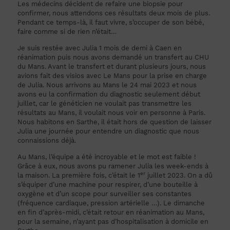
Les médecins décident de refaire une biopsie pour
confirmer, nous attendons ces résultats deux mois de plus.
Pendant ce temps-là, il faut vivre, s’occuper de son bébé,
faire comme si de rien n’était…
Je suis restée avec Julia 1 mois de demi à Caen en
réanimation puis nous avons demandé un transfert au CHU
du Mans. Avant le transfert et durant plusieurs jours, nous
avions fait des visios avec Le Mans pour la prise en charge
de Julia. Nous arrivons au Mans le 24 mai 2023 et nous
avons eu la confirmation du diagnostic seulement début
juillet, car le généticien ne voulait pas transmettre les
résultats au Mans, il voulait nous voir en personne à Paris.
Nous habitons en Sarthe, il était hors de question de laisser
Julia une journée pour entendre un diagnostic que nous
connaissions déjà.
Au Mans, l’équipe a été incroyable et le mot est faible !
Grâce à eux, nous avons pu ramener Julia les week-ends à
er
la maison. La première fois, c’était le 1
juillet 2023. On a dû
s’équiper d’une machine pour respirer, d’une bouteille à
oxygène et d’un scope pour surveiller ses constantes
(fréquence cardiaque, pression artérielle …). Le dimanche
en fin d’après-midi, c’était retour en réanimation au Mans,
pour la semaine, n’ayant pas d’hospitalisation à domicile en