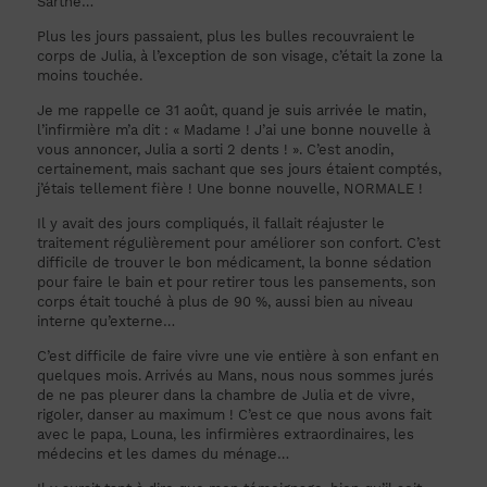
Sarthe…
Plus les jours passaient, plus les bulles recouvraient le
corps de Julia, à l’exception de son visage, c’était la zone la
moins touchée.
Je me rappelle ce 31 août, quand je suis arrivée le matin,
l’infirmière m’a dit : « Madame ! J’ai une bonne nouvelle à
vous annoncer, Julia a sorti 2 dents ! ». C’est anodin,
certainement, mais sachant que ses jours étaient comptés,
j’étais tellement fière ! Une bonne nouvelle, NORMALE !
Il y avait des jours compliqués, il fallait réajuster le
traitement régulièrement pour améliorer son confort. C’est
difficile de trouver le bon médicament, la bonne sédation
pour faire le bain et pour retirer tous les pansements, son
corps était touché à plus de 90 %, aussi bien au niveau
interne qu’externe…
C’est difficile de faire vivre une vie entière à son enfant en
quelques mois. Arrivés au Mans, nous nous sommes jurés
de ne pas pleurer dans la chambre de Julia et de vivre,
rigoler, danser au maximum ! C’est ce que nous avons fait
avec le papa, Louna, les infirmières extraordinaires, les
médecins et les dames du ménage…