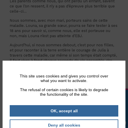
Les parents comme nous, qui ont perdu un enfant, savent
ce que l’on ressent, il n’y a pas d’épreuve plus terrible que
celle-ci…
Nous sommes, avec mon mari, porteurs sains de cette
maladie. Louna, sa grande sœur, pourra se faire tester à ses
18 ans pour savoir si, comme nous, elle est porteuse ou
non, mais Louna n’est pas atteinte d’EBJ.
Aujourd’hui, si nous sommes debout, c’est pour nos filles,
et pour raconter à la terre entière le courage de Julia à
travers cette maladie, car même si son temps était compté,
il faut vivre à fond chaque seconde de vie ensemble, rire,
danser, chanter… Julia adorait ça.
This site uses cookies and gives you control over
what you want to activate.
The refusal of certain cookies is likely to degrade
the functionality of the site.
LA BOUTIQUE
OK, accept all
Deny all cookies