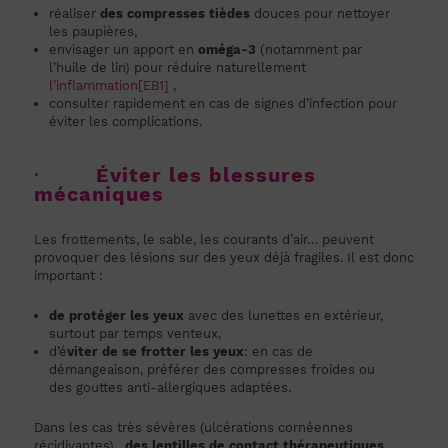
réaliser
des compresses tièdes
douces pour nettoyer
les paupières,
envisager un apport en
oméga-3
(notamment par
l’huile de lin) pour réduire naturellement
l’inflammation
[EB1]
,
consulter rapidement en cas de signes d’infection pour
éviter les complications.
·
Éviter les blessures
mécaniques
Les frottements, le sable, les courants d’air… peuvent
provoquer des lésions sur des yeux déjà fragiles. Il est donc
important :
de protéger les yeux
avec des lunettes en extérieur,
surtout par temps venteux,
d’é
viter de se frotter les yeux
: en cas de
démangeaison, préférer des compresses froides ou
des gouttes anti-allergiques adaptées.
Dans les cas très sévères (ulcérations cornéennes
récidivantes) ,
des lentilles de contact thérapeutiques