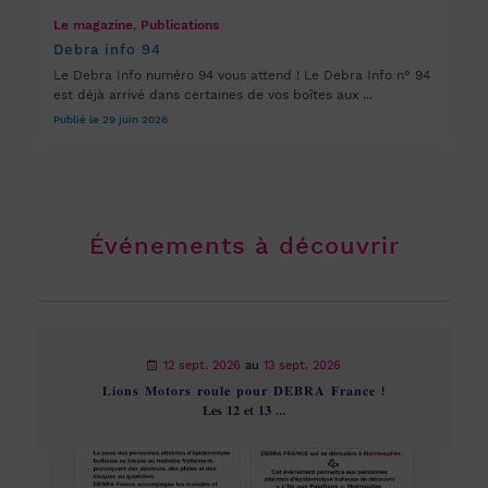
Le magazine
,
Publications
Debra info 94
Le Debra Info numéro 94 vous attend ! Le Debra Info n° 94
est déjà arrivé dans certaines de vos boîtes aux ...
Publié le 29 juin 2026
Événements à découvrir
12 sept. 2026
au
13 sept. 2026
𝐋𝐢𝐨𝐧𝐬 𝐌𝐨𝐭𝐨𝐫𝐬 𝐫𝐨𝐮𝐥𝐞 𝐩𝐨𝐮𝐫 𝐃𝐄𝐁𝐑𝐀 𝐅𝐫𝐚𝐧𝐜𝐞 !
𝐋𝐞𝐬 𝟏𝟐 𝐞𝐭 𝟏𝟑 ...