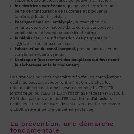
superficielles douloureuses qui peuvent s’infecter,
les cicatrices cornéennes
, qui peuvent entraîner une
perte de transparence de la cornée et bloquer la
lumière, affectant la vision,
l’astigmatisme et l’amblyopie,
surtout chez les
enfants, des déformations de la cornée qui peuvent
empêcher un développement visuel normal,
la blépharite
, une inflammation des paupières qui
aggrave la sécheresse oculaire,
l’obstruction du canal lacrymal
, provoquant des yeux
constamment larmoyants.
L’ectropion (éversement des paupières qui favorisent
la sécheresse et le larmoiement)
Ces troubles peuvent apparaître très tôt, les complications
oculaires pouvant débuter entre 4 et 6 mois chez les
enfants atteints de formes sévères comme l’ JEB ( EB
jonctionelle) ou l’EBDR ( EB dystrophique récessive) Jusqu’à
80 % des patients atteints d’EBJ souffrent d’abrasions
oculaires, et près de 64 % de ceux avec une forme sévère
d’EBDR peuvent perdre partiellement la vue.
La prévention, une démarche
fondamentale