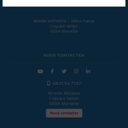
SOUTENIR L'ASSOCIATION
Mireille NISTASOS – Debra France
1 square Velten
13004 Marseille
NOUS CONTACTER
06.17.54.71.57
Mireille Nistasos
1 square Velten
13004 Marseille
Nous contacter