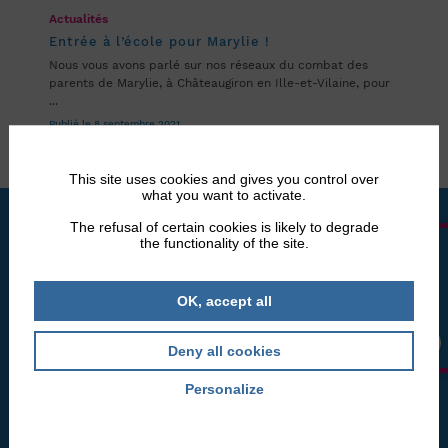
Actualités
Entrée à l’école pour Marylie !
Nous vous avons parlé sur nos réseaux du combat des
parents de Marylie, à Châteaugiron en Ille-et-Vilaine, pour
...
Publié le 8 septembre 2021
This site uses cookies and gives you control over
what you want to activate.
The refusal of certain cookies is likely to degrade
the functionality of the site.
LA BOUTIQUE
DEBRA FRANCE
OK, accept all
L'association DEBRA FRANCE, ce sont des patients experts
Deny all cookies
qui agissent depuis 1985 pour aider les personnes atteintes
d'épidermolyse bulleuse.
Personalize
Privacy policy