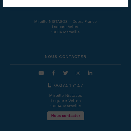
SOUTENIR L'ASSOCIATION
Mireille NISTASOS – Debra France
1 square Velten
13004 Marseille
NOUS CONTACTER
06.17.54.71.57
Mireille Nistasos
1 square Velten
13004 Marseille
Nous contacter