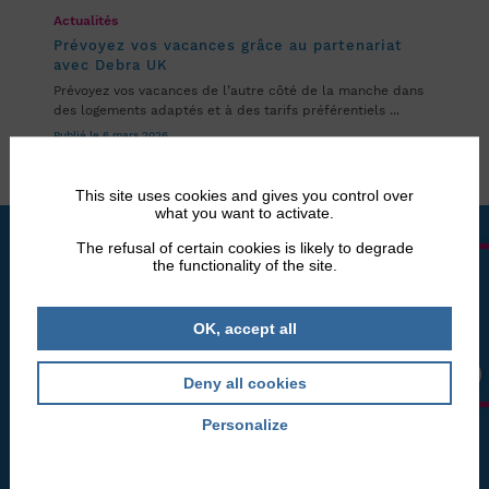
Actualités
Prévoyez vos vacances grâce au partenariat
avec Debra UK
Prévoyez vos vacances de l’autre côté de la manche dans
des logements adaptés et à des tarifs préférentiels ...
Publié le 6 mars 2026
This site uses cookies and gives you control over
what you want to activate.
The refusal of certain cookies is likely to degrade
the functionality of the site.
LA BOUTIQUE
DEBRA FRANCE
OK, accept all
L'association DEBRA FRANCE, ce sont des patients experts
Deny all cookies
qui agissent depuis 1985 pour aider les personnes atteintes
d'épidermolyse bulleuse.
Personalize
Privacy policy