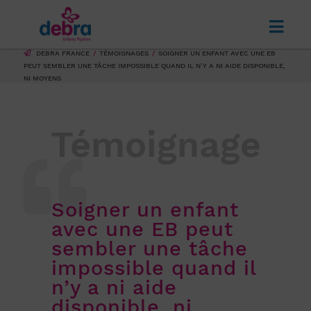
DEBRA FRANCE
TÉMOIGNAGES
SOIGNER UN ENFANT AVEC UNE EB
PEUT SEMBLER UNE TÂCHE IMPOSSIBLE QUAND IL N’Y A NI AIDE DISPONIBLE,
NI MOYENS
Témoignage
Soigner un enfant
avec une EB peut
sembler une tâche
impossible quand il
n’y a ni aide
disponible, ni