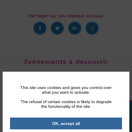
Événements à découvrir
This site uses cookies and gives you control over
what you want to activate.
12 sept. 2026
au
13 sept. 2026
𝐋𝐢𝐨𝐧𝐬 𝐌𝐨𝐭𝐨𝐫𝐬 𝐫𝐨𝐮𝐥𝐞 𝐩𝐨𝐮𝐫 𝐃𝐄𝐁𝐑𝐀 𝐅𝐫𝐚𝐧𝐜𝐞 !
The refusal of certain cookies is likely to degrade
the functionality of the site.
𝐋𝐞𝐬 𝟏𝟐 𝐞𝐭 𝟏𝟑 ...
LA BOUTIQUE
OK, accept all