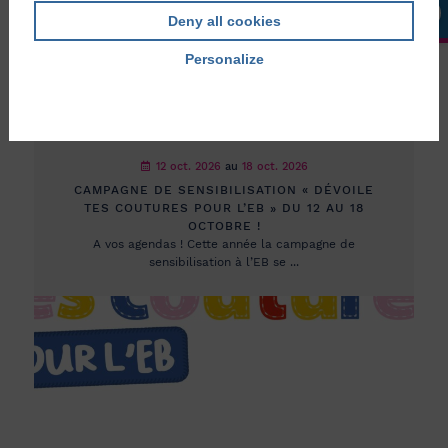
Deny all cookies
Personalize
Privacy policy
12 oct. 2026
au
18 oct. 2026
CAMPAGNE DE SENSIBILISATION « DÉVOILE
TES COUTURES POUR L’EB » DU 12 AU 18
OCTOBRE !
A vos agendas ! Cette année la campagne de
sensibilisation à l’EB se ...