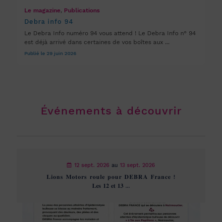
Le magazine
,
Publications
Debra info 94
Le Debra Info numéro 94 vous attend ! Le Debra Info n° 94
est déjà arrivé dans certaines de vos boîtes aux ...
Publié le 29 juin 2026
Événements à découvrir
12 sept. 2026
au
13 sept. 2026
𝐋𝐢𝐨𝐧𝐬 𝐌𝐨𝐭𝐨𝐫𝐬 𝐫𝐨𝐮𝐥𝐞 𝐩𝐨𝐮𝐫 𝐃𝐄𝐁𝐑𝐀 𝐅𝐫𝐚𝐧𝐜𝐞 !
𝐋𝐞𝐬 𝟏𝟐 𝐞𝐭 𝟏𝟑 ...