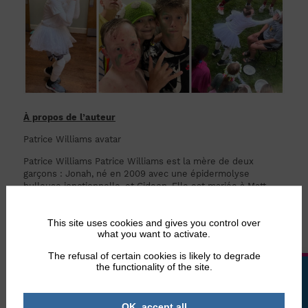
À propos de l’auteur
Patrice Williams avatar
Patrice Williams Patrice Williams est la mère de deux
garçons : Jonah, né en 2009 avec une épidermolyse
bulleuse jonctionnelle, et Gideon. Elle est mariée à Matt,
son ancien amour de lycée. Ils vivent à Winston-Salem, en
Caroline du Nord, avec leurs deux chiens malodorants.
This site uses cookies and gives you control over
Patrice travaille dans la communication pour une
what you want to activate.
organisation à but non lucratif de protection de l’enfance.
Elle aime lire, passer du temps avec sa famille et être à
The refusal of certain cookies is likely to degrade
l’extérieur. Ses plus grands talents sont de faire des siestes
the functionality of the site.
LA BOUTIQUE
et de manger des tacos. Elle espère que cette chronique
donnera de l’espoir aux personnes atteintes d’épidermolyse
bulleuse et de la lumière à ceux qui les aiment.
OK, accept all