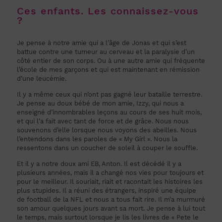
Ces enfants. Les connaissez-vous
?
Je pense à notre amie qui a l’âge de Jonas et qui s’est
battue contre une tumeur au cerveau et la paralysie d’un
côté entier de son corps. Ou à une autre amie qui fréquente
l’école de mes garçons et qui est maintenant en rémission
d’une leucémie.
Il y a même ceux qui n’ont pas gagné leur bataille terrestre.
Je pense au doux bébé de mon amie, Izzy, qui nous a
enseigné d’innombrables leçons au cours de ses huit mois,
et qui l’a fait avec tant de force et de grâce. Nous nous
souvenons d’elle lorsque nous voyons des abeilles. Nous
l’entendons dans les paroles de « My Girl ». Nous la
ressentons dans un coucher de soleil à couper le souffle.
Et il y a notre doux ami EB, Anton. Il est décédé il y a
plusieurs années, mais il a changé nos vies pour toujours et
pour le meilleur. Il souriait, riait et racontait les histoires les
plus stupides. Il a réuni des étrangers, inspiré une équipe
de football de la NFL et nous a tous fait rire. Il m’a murmuré
son amour quelques jours avant sa mort. Je pense à lui tout
le temps, mais surtout lorsque je lis les livres de « Pete le