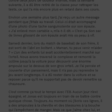
contre deux jours de douleur intense, mais la semaine
suivante, il a dû être retiré de la classe pour rattraper les
tests, ce qui l’a mis encore plus en retard dans ses cours.
Environ une semaine plus tard, j’ai reçu un autre message
pendant que j’étais au travail. Celui-ci était accompagné
d’une photo d’une tache sanguinolente sur son épaule.
« J’ai enlevé mon cartable », m’a-t-il dit. « C’est ça. Son sac
de livres glissant de son épaule avait mis sa peau à vif.
Samedi dernier, lors du match de baseball de son frère, il
est sorti de l’abri en boitant. « Maman, tu peux venir m’aider
? » L’un des enfants lui avait accidentellement marché sur
l’orteil. Nous avons traversé le complexe et remonté la
colline jusqu’à la voiture pour découvrir une énorme
ampoule sur le dessus de son gros orteil. Je l’ai percée et
couverte d’un pansement, mais il n’a pas pu reprendre le
jeu avant longtemps. Il a dû rester dans la voiture et se
reposer parce qu’il ne supportait pas de devoir remettre sa
chaussure.
C’est comme ça tout le temps avec l’EB. Aucun jour n’est
épargné, et Jonas est toujours en train de se battre contre
quelque chose. Toujours. Au moment où j’écris ces lignes, il
a des ampoules à la cheville et des blessures à la bouche
qui l’empêchent de manger. Mais ce que j’aime chez lui, et