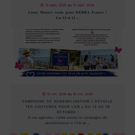
12 sept. 2026
au
13 sept. 2026
𝐋𝐢𝐨𝐧𝐬 𝐌𝐨𝐭𝐨𝐫𝐬 𝐫𝐨𝐮𝐥𝐞 𝐩𝐨𝐮𝐫 𝐃𝐄𝐁𝐑𝐀 𝐅𝐫𝐚𝐧𝐜𝐞 !
𝐋𝐞𝐬 𝟏𝟐 𝐞𝐭 𝟏𝟑 ...
12 oct. 2026
au
18 oct. 2026
CAMPAGNE DE SENSIBILISATION « DÉVOILE
TES COUTURES POUR L’EB » DU 12 AU 18
OCTOBRE !
A vos agendas ! Cette année la campagne de
sensibilisation à l’EB se ...