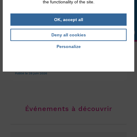
the functionality of the site.
LA BOUTIQUE
OK, accept all
Deny all cookies
Personalize
Le magazine
,
Publications
Debra info 94
Privacy policy
Le Debra Info numéro 94 vous attend ! Le Debra Info n° 94
est déjà arrivé dans certaines de vos boîtes aux ...
Publié le 29 juin 2026
Événements à découvrir