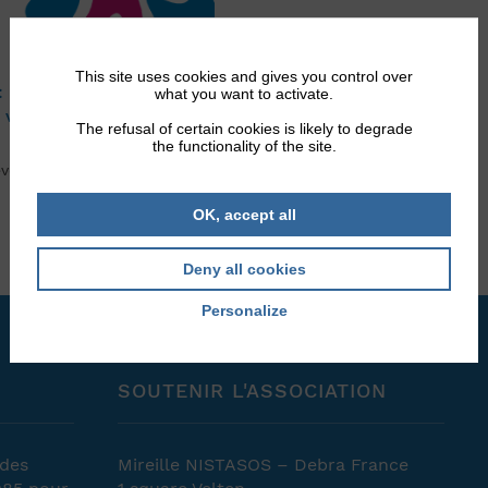
This site uses cookies and gives you control over
: un droit
what you want to activate.
 vivant avec une
The refusal of certain cookies is likely to degrade
the functionality of the site.
’événement en ligne organisé
OK, accept all
Deny all cookies
Personalize
SOUTENIR L'ASSOCIATION
 des
Mireille NISTASOS – Debra France