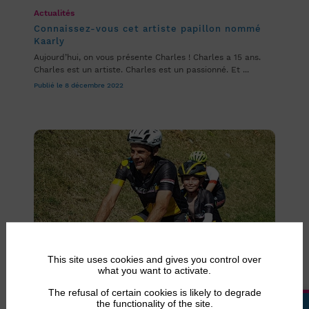
Actualités
Connaissez-vous cet artiste papillon nommé
Kaarly
Aujourd’hui, on vous présente Charles ! Charles a 15 ans.
Charles est un artiste. Charles est un passionné. Et ...
Publié le 8 décembre 2022
This site uses cookies and gives you control over
what you want to activate.
Actualités
The refusal of certain cookies is likely to degrade
Le dépassement de soi : une manière de
the functionality of the site.