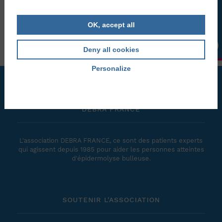
LA BOUTIQUE
combattre la maladie
A l’approche du Téléthon 2020, Léo et Denis accompagnés
d’un cycliste professionnel ont été sollicités ...
OK, accept all
Publié le 16 novembre 2020
Deny all cookies
Personalize
Privacy policy
DEBRA FRANCE
L'association DEBRA FRANCE, ce sont des patients experts
qui agissent depuis 1985 pour aider les personnes atteintes
d'épidermolyse bulleuse.
SOUTENIR L'ASSOCIATION