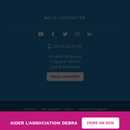
NOUS CONTACTER
06.17.54.71.57
Mireille Nistasos
1 square Velten
13004 Marseille
Nous contacter
contact
les statuts – 2024
mentions légales
Debra France - tous droits réservés
© 2010-2026
AIDER L'ASSOCIATION DEBRA
FAIRE UN DON